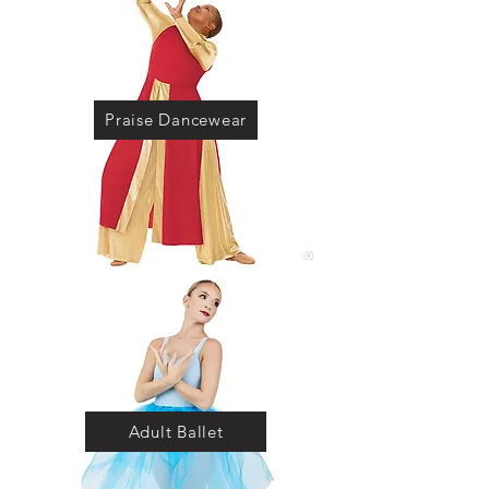
Praise Dancewear
Adult Ballet