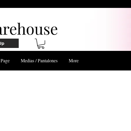
Up
Page
Medias / Pantalones
More