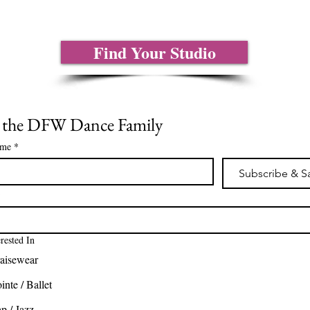
Find Your Studio
n the DFW Dance Family
ame
*
Subscribe & S
*
erested In
aisewear
inte / Ballet
p / Jazz