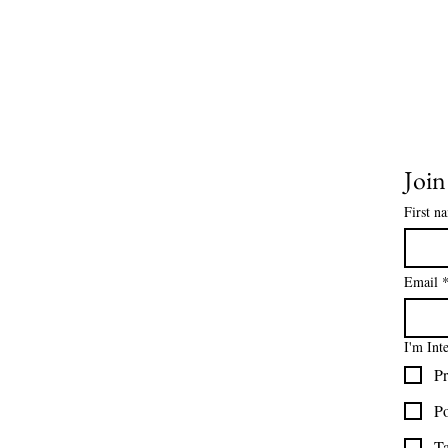
AYUDA
Joi
Sobre nosotros
Contáctenos
First n
Tablas de tallas
Preguntas frecuentes
Información de envío
Email
Política de reembolso y devolución
Encuentra tu iglesia
I'm Int
Encuentra tu estudio
Pr
Medios del cliente
Formulario de pedido
Po
Política de privacidad
Ta