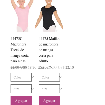
44475C
44475 Maillot
Microfibra
de microfibra
Tactel de
de manga
manga corta
corta para
para niñas
adulto
Precio
Precio de oferta
Precio
Precio de oferta
26,00 US$
22,00 US$
18,70 US$
Desde
22,10 US$
Agregar
Agregar