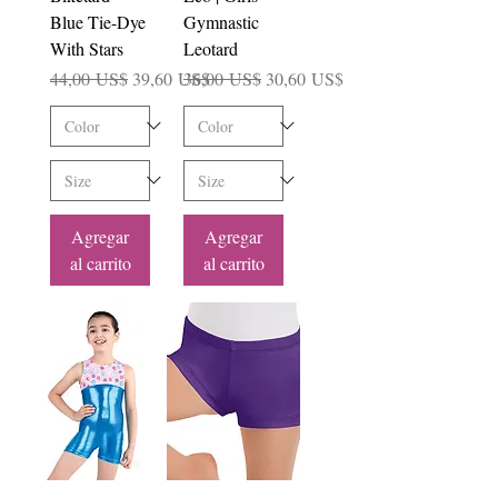
Blue Tie-Dye
Gymnastic
With Stars
Leotard
Precio
Precio de oferta
Precio
Precio de oferta
44,00 US$
39,60 US$
36,00 US$
30,60 US$
Agregar
Agregar
al carrito
al carrito