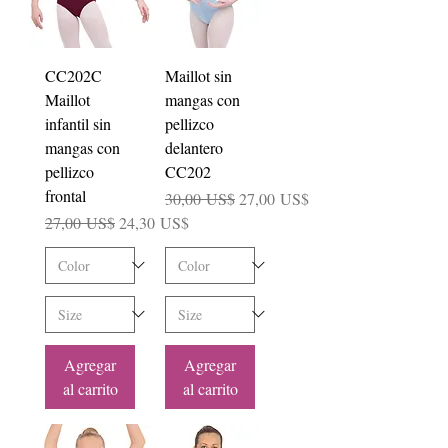
CC202C
Maillot sin
Maillot
mangas con
infantil sin
pellizco
mangas con
delantero
pellizco
CC202
frontal
Precio
Precio de oferta
30,00 US$
27,00 US$
Precio
Precio de oferta
27,00 US$
24,30 US$
Agregar
Agregar
al carrito
al carrito