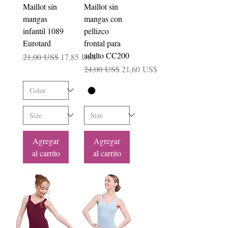
Maillot sin
Maillot sin
mangas
mangas con
infantil 1089
pellizco
Eurotard
frontal para
adulto CC200
Precio
Precio de oferta
21,00 US$
17,85 US$
Precio
Precio de oferta
24,00 US$
21,60 US$
Agregar
Agregar
al carrito
al carrito