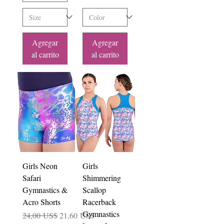
Agregar
Agregar
al carrito
al carrito
Girls Neon
Girls
Safari
Shimmering
Gymnastics &
Scallop
Acro Shorts
Racerback
Gymnastics
Precio
Precio de oferta
24,00 US$
21,60 US$