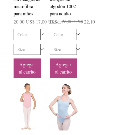
microfibra
algodón 1002
para niños
para adulto
Precio
Precio de oferta
Precio
Precio de oferta
26,00 US$
20,00 US$
17,00 US$
Desde
22,10 US$
Agregar
Agregar
al carrito
al carrito