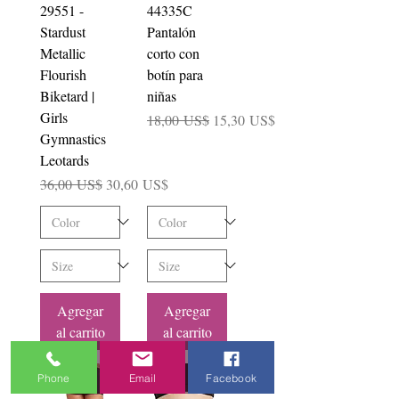
29551 -
44335C
Stardust
Pantalón
Metallic
corto con
Flourish
botín para
Biketard |
niñas
Girls
Precio
Precio de oferta
18,00 US$
15,30 US$
Gymnastics
Leotards
Precio
Precio de oferta
36,00 US$
30,60 US$
Agregar
Agregar
al carrito
al carrito
Phone
Email
Facebook