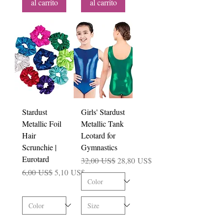
al carrito
al carrito
Stardust
Girls' Stardust
Metallic Foil
Metallic Tank
Hair
Leotard for
Scrunchie |
Gymnastics
Eurotard
Precio
Precio de oferta
32,00 US$
28,80 US$
Precio
Precio de oferta
6,00 US$
5,10 US$