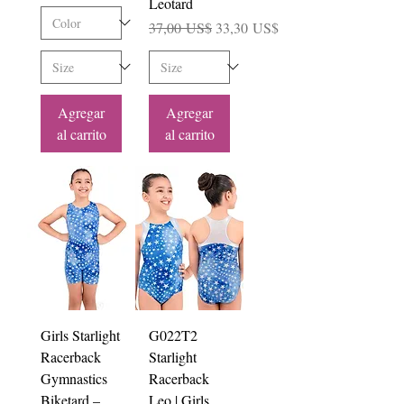
Leotard
Precio
Precio de oferta
37,00 US$
33,30 US$
Agregar
Agregar
al carrito
al carrito
Girls Starlight
G022T2
Racerback
Starlight
Gymnastics
Racerback
Biketard –
Leo | Girls