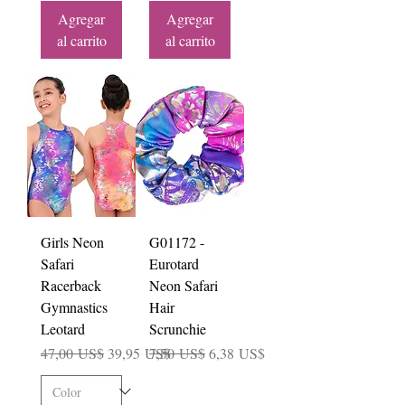
Agregar
Agregar
al carrito
al carrito
Girls Neon
G01172 -
Safari
Eurotard
Racerback
Neon Safari
Gymnastics
Hair
Leotard
Scrunchie
Precio
Precio de oferta
Precio
Precio de oferta
47,00 US$
39,95 US$
7,50 US$
6,38 US$