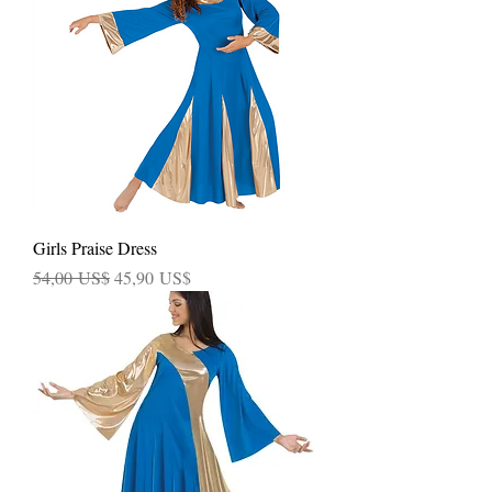
Girls Praise Dress
Precio
Precio de oferta
54,00 US$
45,90 US$