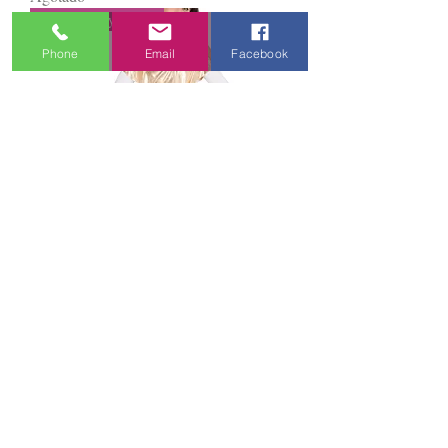
Black Friday Event
Phone
Email
Facebook
577 Jersey metálico adulto
Agotado
Find Your Studio