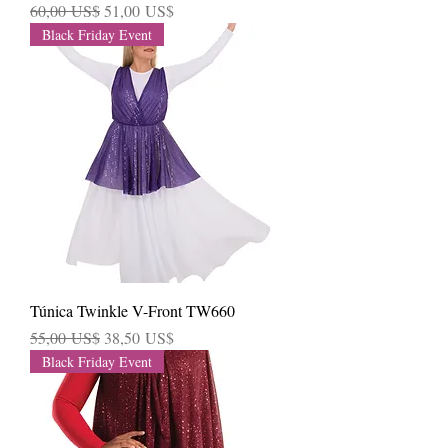
Precio
Precio de oferta
60,00 US$
51,00 US$
Black Friday Event
Túnica Twinkle V-Front TW660
Precio
Precio de oferta
55,00 US$
38,50 US$
Black Friday Event