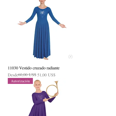
11030 Vestido cruzado radiante
Precio
Precio de oferta
60,00 US$
Desde
51,00 US$
Autorización