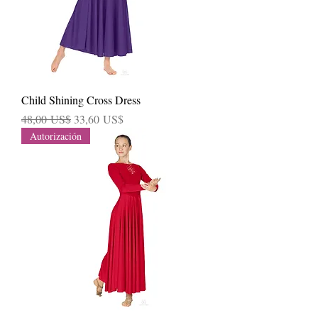
Child Shining Cross Dress
Precio
Precio de oferta
48,00 US$
33,60 US$
Autorización