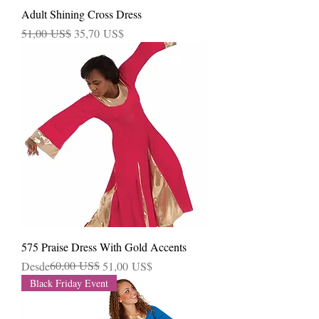
Adult Shining Cross Dress
Precio
Precio de oferta
51,00 US$
35,70 US$
575 Praise Dress With Gold Accents
Precio
Precio de oferta
60,00 US$
Desde
51,00 US$
Black Friday Event