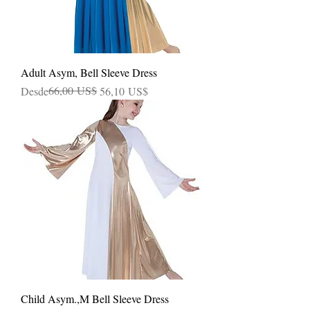
Adult Asym, Bell Sleeve Dress
Precio
Precio de oferta
66,00 US$
Desde
56,10 US$
Child Asym.,M Bell Sleeve Dress