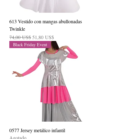
613 Vestido con mangas abullonadas
Twinkle
Precio
Precio de oferta
74,00 US$
51,80 US$
Black Friday Event
0577 Jersey metálico infantil
Agotado