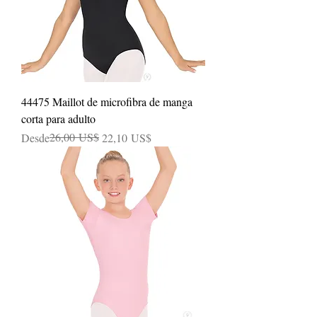
44475 Maillot de microfibra de manga
corta para adulto
Precio
Precio de oferta
26,00 US$
Desde
22,10 US$