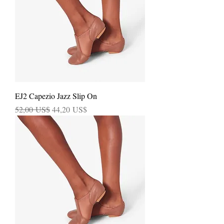
EJ2 Capezio Jazz Slip On
Precio
Precio de oferta
52,00 US$
44,20 US$