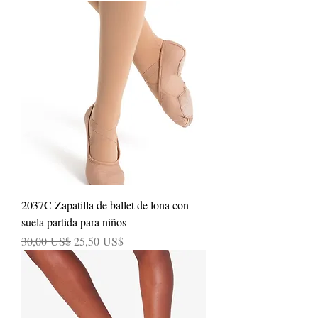
2037C Zapatilla de ballet de lona con
suela partida para niños
Precio
Precio de oferta
30,00 US$
25,50 US$