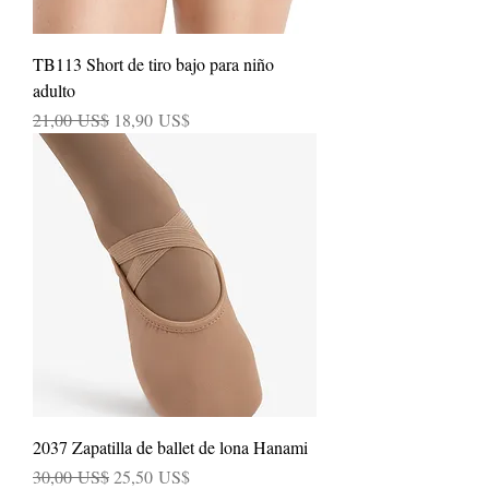
TB113 Short de tiro bajo para niño
adulto
Precio
Precio de oferta
21,00 US$
18,90 US$
2037 Zapatilla de ballet de lona Hanami
Precio
Precio de oferta
30,00 US$
25,50 US$