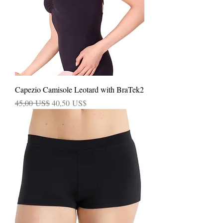
Capezio Camisole Leotard with BraTek2
Precio
Precio de oferta
45,00 US$
40,50 US$