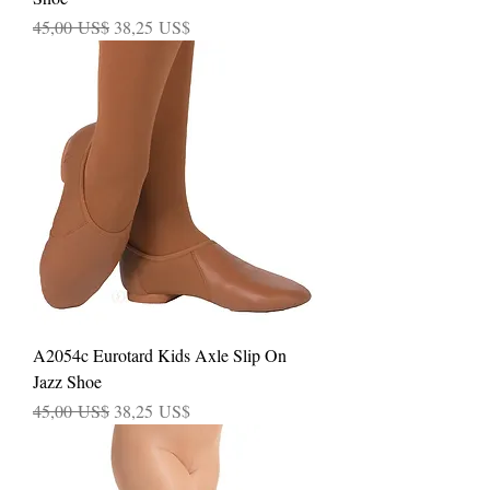
Precio
Precio de oferta
45,00 US$
38,25 US$
A2054c Eurotard Kids Axle Slip On
Jazz Shoe
Precio
Precio de oferta
45,00 US$
38,25 US$