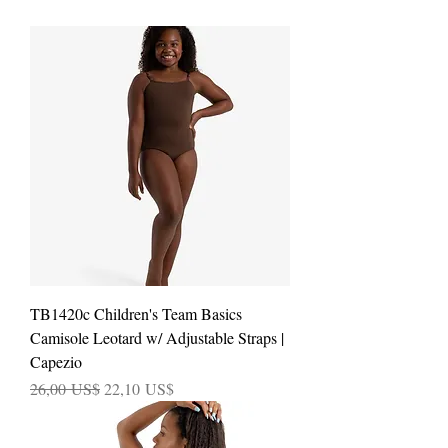
TB1420c Children's Team Basics
Camisole Leotard w/ Adjustable Straps |
Capezio
Precio
Precio de oferta
26,00 US$
22,10 US$