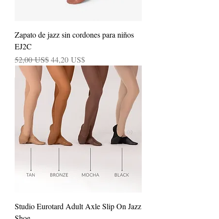
Zapato de jazz sin cordones para niños
EJ2C
Precio
Precio de oferta
52,00 US$
44,20 US$
Studio Eurotard Adult Axle Slip On Jazz
Shoe