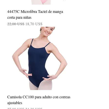
44475C Microfibra Tactel de manga
corta para niñas
Precio
Precio de oferta
22,00 US$
18,70 US$
Camisola CC100 para adulto con correas
ajustables
Precio
Precio de oferta