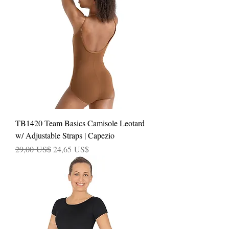
TB1420 Team Basics Camisole Leotard
w/ Adjustable Straps | Capezio
Precio
Precio de oferta
29,00 US$
24,65 US$