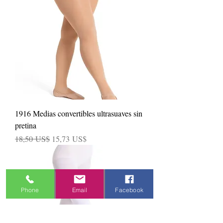
1916 Medias convertibles ultrasuaves sin
pretina
Precio
Precio de oferta
18,50 US$
15,73 US$
Phone
Email
Facebook