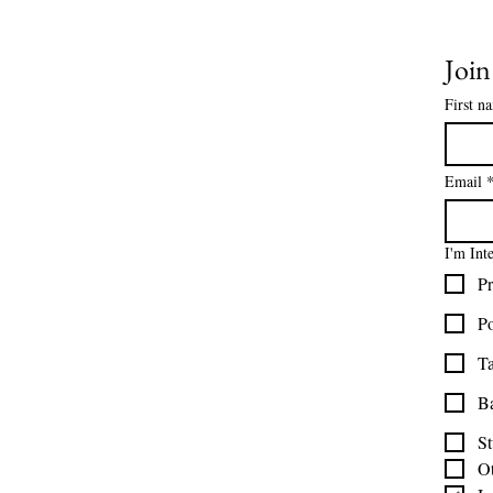
AYUDA
Joi
Sobre nosotros
Contáctenos
First n
Tablas de tallas
Preguntas frecuentes
Información de envío
Email
Política de reembolso y devolución
Encuentra tu iglesia
I'm Int
Encuentra tu estudio
Pr
Medios del cliente
Formulario de pedido
Po
Política de privacidad
Ta
Términos y condiciones
B
St
O