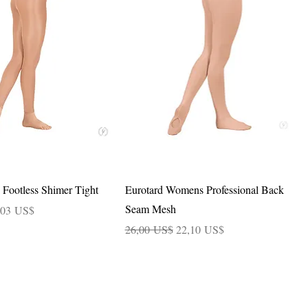
Vista rápida
Vista rápida
 Footless Shimer Tight
Eurotard Womens Professional Back
Seam Mesh
cio de oferta
,03 US$
Precio
Precio de oferta
26,00 US$
22,10 US$