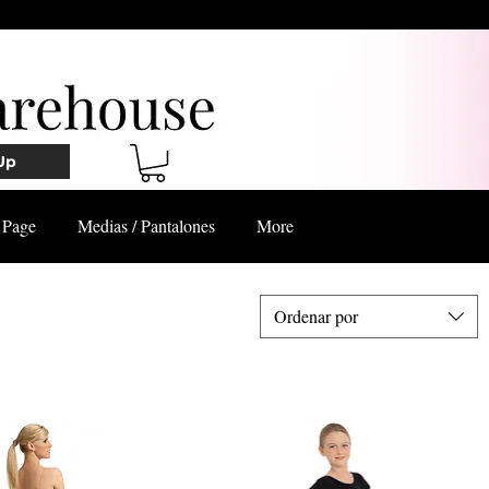
Up
Page
Medias / Pantalones
More
Ordenar por