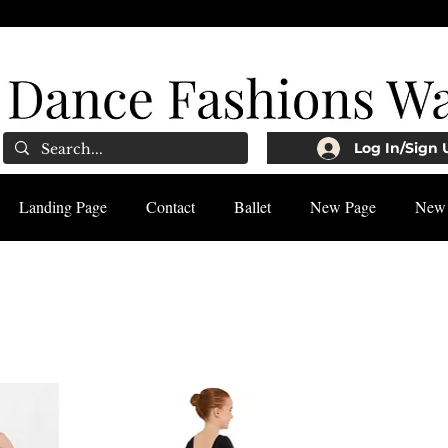
Log In/Sign 
Landing Page
Contact
Ballet
New Page
New 