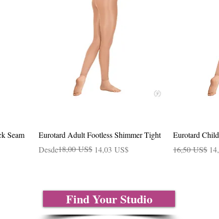
Vista rápida
ack Seam
Eurotard Adult Footless Shimmer Tight
Eurotard Child
Precio
Precio de oferta
18,00 US$
Precio
Pre
Desde
14,03 US$
16,50 US$
14
Find Your Studio