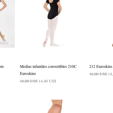
Vista rápida
hts
Medias infantiles convertibles 210C
212 Euroskins 
Euroskins
Precio
Pre
16,00 US$
14
Precio
Precio de oferta
16,00 US$
14,40 US$