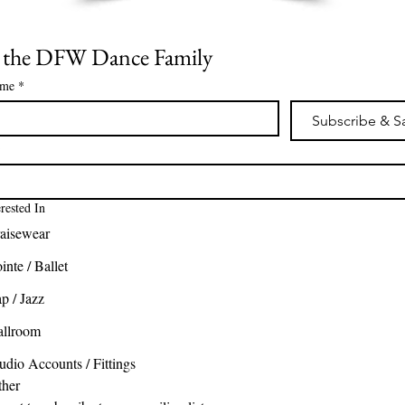
n the DFW Dance Family
ame
*
Subscribe & S
*
erested In
aisewear
inte / Ballet
p / Jazz
allroom
udio Accounts / Fittings
ther