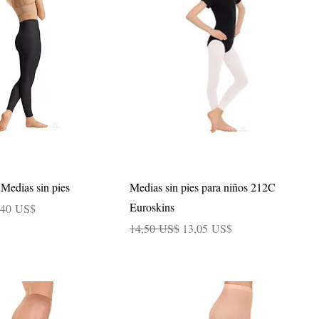
Vista rápida
Vista rápida
Medias sin pies
Medias sin pies para niños 212C
Euroskins
cio de oferta
,40 US$
Precio
Precio de oferta
14,50 US$
13,05 US$