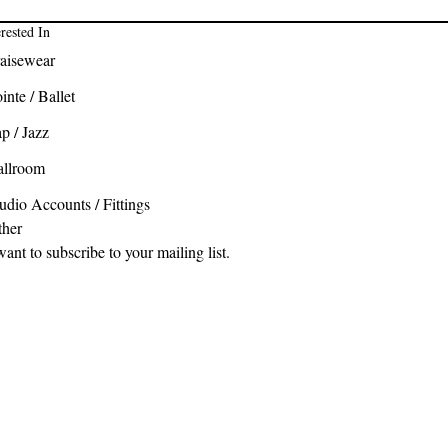
erested In
aisewear
inte / Ballet
p / Jazz
allroom
udio Accounts / Fittings
ther
want to subscribe to your mailing list.
Almacén de modas de baile
6142 Roswell Rd NE
Atlanta, GA 30328, EE. UU.
1-877-326-9323
|
404-256-9739