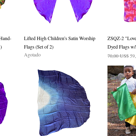
Vista rápida
 Hand-
Lifted High Children’s Satin Worship
ZSQZ-2 "Love 
)
Flags (Set of 2)
Dyed Flags w/F
Agotado
Precio
Pre
70,00 US$
59