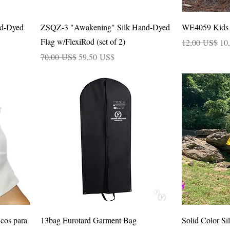
Vista rápida
nd-Dyed
ZSQZ-3 "Awakening" Silk Hand-Dyed
WE4059 Kids 
Flag w/FlexiRod (set of 2)
Precio
Pre
12,00 US$
10
Precio
Precio de oferta
70,00 US$
59,50 US$
Vista rápida
ncos para
13bag Eurotard Garment Bag
Solid Color Si