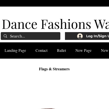
Log In/Sign 
Landing Page
Contact
Ballet
New Page
New 
Flags & Streamers