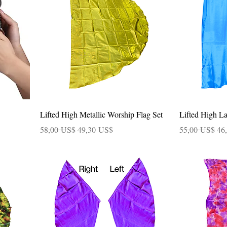
Vista rápida
Lifted High Metallic Worship Flag Set
Lifted High La
Precio
Precio de oferta
Precio
Pre
58,00 US$
49,30 US$
55,00 US$
46