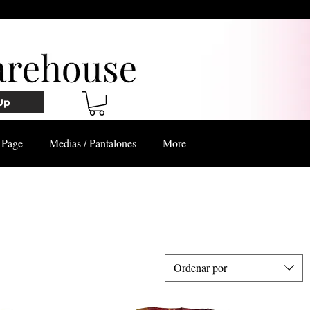
Up
Page
Medias / Pantalones
More
Ordenar por