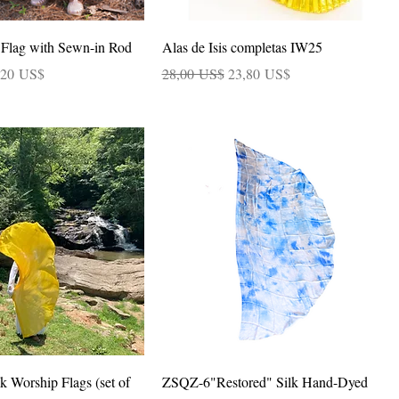
Vista rápida
Vista rápida
Flag with Sewn-in Rod
Alas de Isis completas IW25
cio de oferta
Precio
Precio de oferta
,20 US$
28,00 US$
23,80 US$
Vista rápida
Vista rápida
lk Worship Flags (set of
ZSQZ-6"Restored" Silk Hand-Dyed