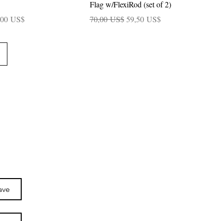
Flag w/FlexiRod (set of 2)
cio de oferta
Precio
Precio de oferta
,00 US$
70,00 US$
59,50 US$
ave