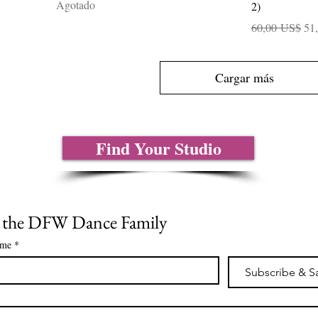
Agotado
2)
Precio
Pre
60,00 US$
51
Cargar más
Find Your Studio
n the DFW Dance Family
ame
*
Subscribe & S
*