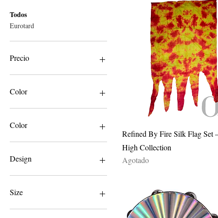
Todos
Eurotard
Precio
5 US$
60 US$
Color
Color
Vista rápida
Refined By Fire Silk Flag Set 
Black
High Collection
Black/White
Design
Agotado
Blue Tie Dye
Emerald/Lime
Dove
Fire
Dove & Bible
Size
Fuchsia
Reflective Silver
Gold
2 &quot;x 12 &#39;