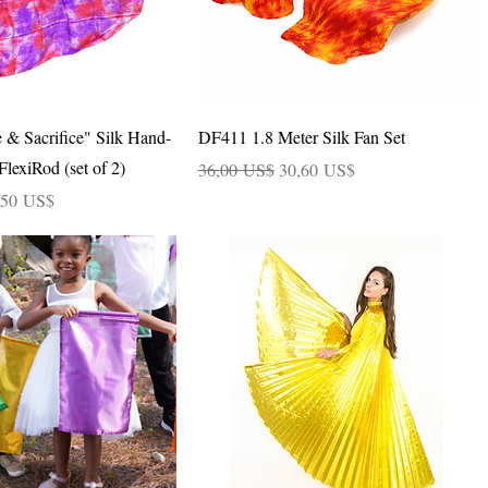
Vista rápida
Vista rápida
& Sacrifice" Silk Hand-
DF411 1.8 Meter Silk Fan Set
lexiRod (set of 2)
Precio
Precio de oferta
36,00 US$
30,60 US$
cio de oferta
,50 US$