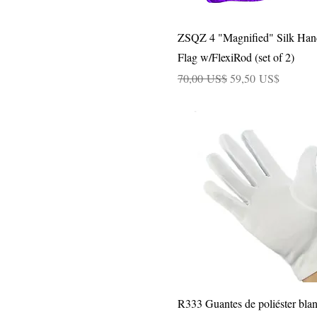
Vista rápida
ZSQZ 4 "Magnified" Silk Ha
Flag w/FlexiRod (set of 2)
Precio
Precio de oferta
70,00 US$
59,50 US$
Vista rápida
R333 Guantes de poliéster bla