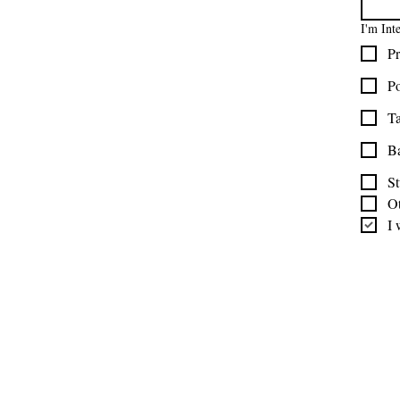
Encuentra tu iglesia
I'm Int
Encuentra tu estudio
Pr
Medios del cliente
Formulario de pedido
Po
Política de privacidad
Ta
Términos y condiciones
B
St
O
I 