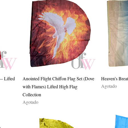
Vista rápida
— Lifted
Anointed Flight Chiffon Flag Set (Dove
Heaven’s Breat
Agotado
with Flames) Lifted High Flag
Collection
Agotado