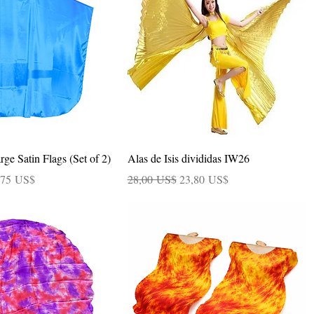
Vista rápida
Vista rápida
rge Satin Flags (Set of 2)
Alas de Isis divididas IW26
cio de oferta
Precio
Precio de oferta
,75 US$
28,00 US$
23,80 US$