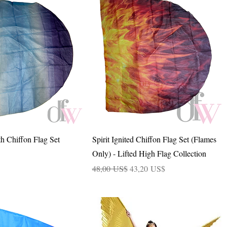
Vista rápida
Vista rápida
h Chiffon Flag Set
Spirit Ignited Chiffon Flag Set (Flames
Only) - Lifted High Flag Collection
Precio
Precio de oferta
48,00 US$
43,20 US$