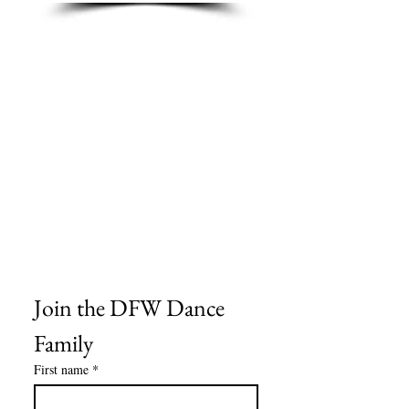
Sobre nosotros
Contáctenos
Tablas de tallas
Preguntas frecuentes
Información de envío
Política de reembolso y devolución
Encuentra tu iglesia
Encuentra tu estudio
Medios del cliente
Formulario de pedido
Política de privacidad
Términos y condiciones
Join the DFW Dance 
Family
First name
*