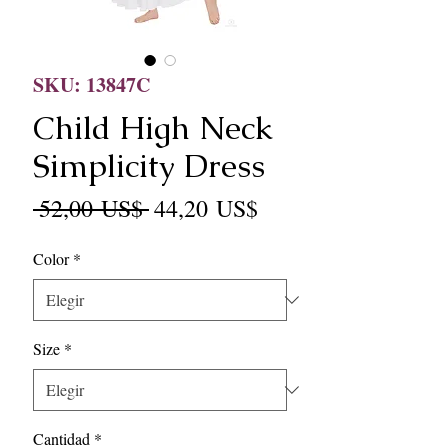
SKU: 13847C
Child High Neck
Simplicity Dress
Precio
Precio
 52,00 US$ 
44,20 US$
de
Color
*
oferta
Size
*
Cantidad
*