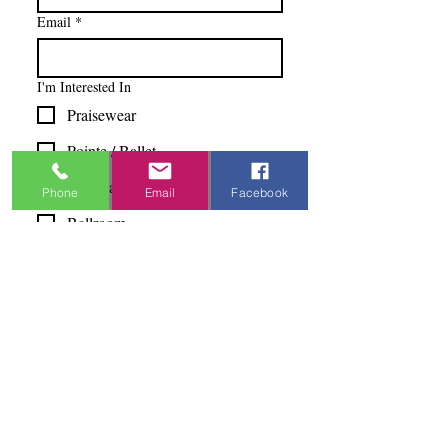
Email
*
I'm Interested In
Praisewear
Pointe / Ballet
Tap / Jazz
Phone
Email
Facebook
Ballroom
Studio Accounts / Fittings
Other
Subscribe & Save
I want to subscribe to your 
mailing list.