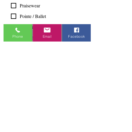
Praisewear
Pointe / Ballet
Tap / Jazz
Phone
Email
Facebook
Ballroom
Studio Accounts / Fittings
Other
Subscribe & Save
I want to subscribe to your 
mailing list.