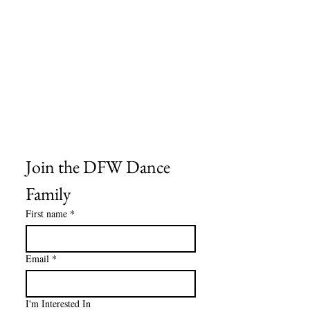
Información de envío
Política de reembolso y devolución
Encuentra tu iglesia
Encuentra tu estudio
Medios del cliente
Formulario de pedido
Política de privacidad
Términos y condiciones
Join the DFW Dance 
Family
First name
*
Email
*
I'm Interested In