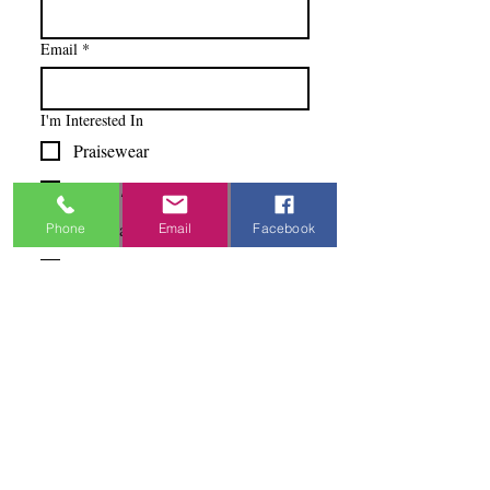
Email
*
I'm Interested In
Praisewear
Pointe / Ballet
Tap / Jazz
Phone
Email
Facebook
Ballroom
Studio Accounts / Fittings
Other
Subscribe & Save
I want to subscribe to your 
mailing list.