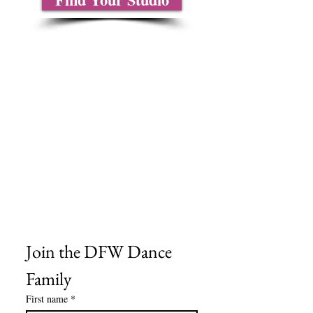
Sobre nosotros
Contáctenos
Tablas de tallas
Preguntas frecuentes
Información de envío
Política de reembolso y devolución
Encuentra tu iglesia
Encuentra tu estudio
Medios del cliente
Formulario de pedido
Política de privacidad
Términos y condiciones
Join the DFW Dance 
Family
First name
*