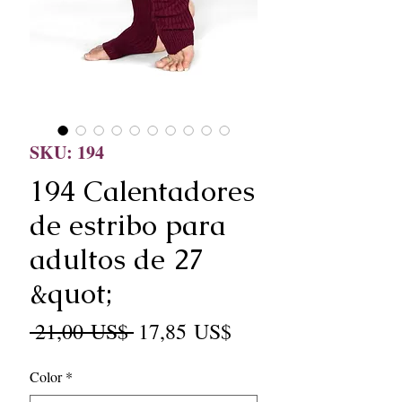
SKU: 194
194 Calentadores
de estribo para
adultos de 27
&quot;
Precio
Precio
 21,00 US$ 
17,85 US$
de
Color
*
oferta