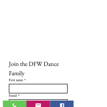
Preguntas frecuentes
Información de envío
Política de reembolso y devolución
Encuentra tu iglesia
Encuentra tu estudio
Medios del cliente
Formulario de pedido
Política de privacidad
Términos y condiciones
Join the DFW Dance 
Family
First name
*
Email
*