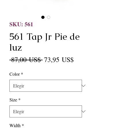
SKU: 561
561 Tap Jr Pie de
luz
Precio
Precio
 87,00 US$ 
73,95 US$
de
Color
*
oferta
Size
*
Width
*