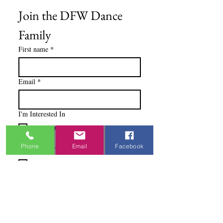
Join the DFW Dance 
Family
First name
*
Email
*
I'm Interested In
Praisewear
Pointe / Ballet
Phone
Email
Facebook
Tap / Jazz
Ballroom
Studio Accounts / Fittings
Other