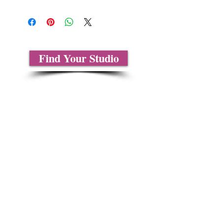
Find Your Studio
Sobre nosotros
Contáctenos
Tablas de tallas
Preguntas frecuentes
Información de envío
Política de reembolso y devolución
Encuentra tu iglesia
Encuentra tu estudio
Medios del cliente
Formulario de pedido
Política de privacidad
Términos y condiciones