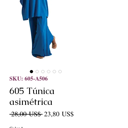
SKU: 605-A506
605 Túnica
asimétrica
Precio
Precio
 28,00 US$ 
23,80 US$
de