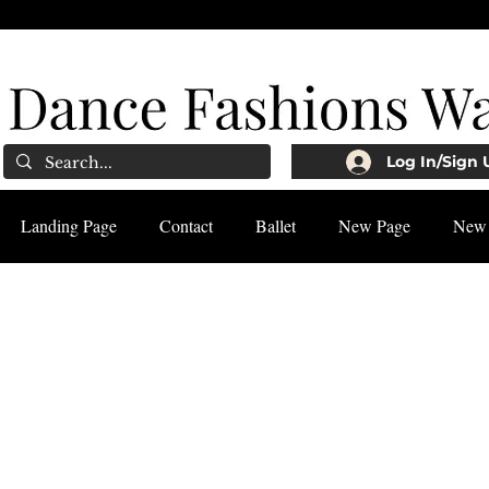
Log In/Sign 
Landing Page
Contact
Ballet
New Page
New 