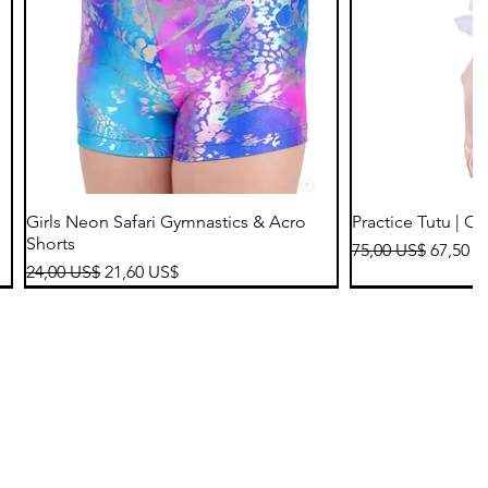
Vista rápida
Vis
Girls Neon Safari Gymnastics & Acro
Practice Tutu | C
Shorts
Precio
Precio 
75,00 US$
67,50 U
Precio
Precio de oferta
24,00 US$
21,60 US$