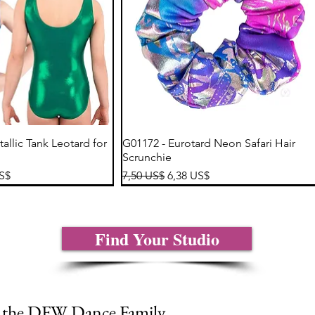
sta rápida
Vista rápida
tallic Tank Leotard for
G01172 - Eurotard Neon Safari Hair
Scrunchie
de oferta
Precio
Precio de oferta
US$
7,50 US$
6,38 US$
Find Your Studio
n the DFW Dance Family