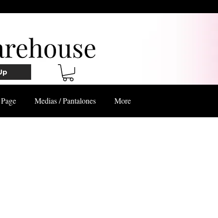
Up
Page
Medias / Pantalones
More