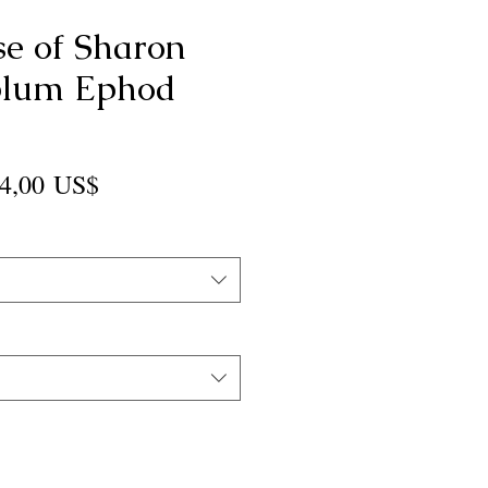
se of Sharon
plum Ephod
recio
Precio
4,00 US$
de
oferta