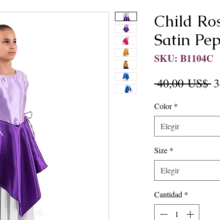
Child Ro
Satin Pe
SKU: B1104C
P
 40,00 US$ 
3
Color
*
Elegir
Size
*
Elegir
Cantidad
*