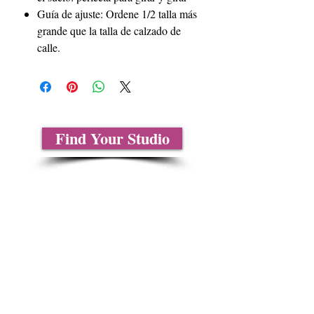
Guía de ajuste: Ordene 1/2 talla más
grande que la talla de calzado de
calle.
Find Your Studio
Sobre nosotros
Contáctenos
Tablas de tallas
Preguntas frecuentes
Información de envío
Política de reembolso y devolución
Encuentra tu iglesia
Encuentra tu estudio
Medios del cliente