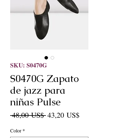
SKU: S0470G
S0470G Zapato
de jazz para
niñas Pulse
Precio
Precio
 48,00 US$ 
43,20 US$
de
Color
*
oferta