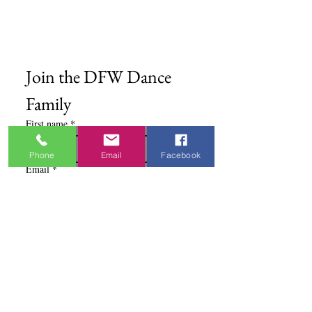
Formulario de pedido
Política de privacidad
Términos y condiciones
Join the DFW Dance 
Family
First name
*
Phone
Email
Facebook
Email
*
I'm Interested In
Praisewear
Pointe / Ballet
Tap / Jazz
Ballroom