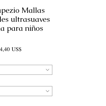
pezio Mallas
les ultrasuaves
na para niños
recio
Precio
4,40 US$
de
oferta