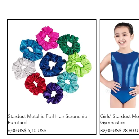
Vista rápida
Vi
Stardust Metallic Foil Hair Scrunchie |
Girls' Stardust Me
Eurotard
Gymnastics
Precio
Precio de oferta
Precio
Precio 
6,00 US$
5,10 US$
32,00 US$
28,80 