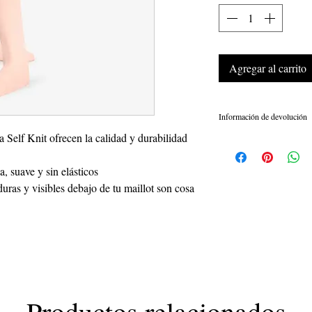
Agregar al carrito
Información de devolución
na Self Knit ofrecen la calidad y durabilidad
Todas las mallas son de 
salud. Las medias sin a
, suave y sin elásticos
devolución o cambio baj
877-326-9323. para deta
duras y visibles debajo de tu maillot son cosa
Productos relacionados