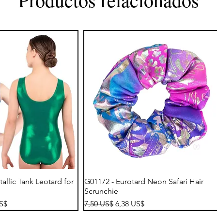
sta rápida
Vista rápida
tallic Tank Leotard for
G01172 - Eurotard Neon Safari Hair
Scrunchie
de oferta
Precio
Precio de oferta
US$
7,50 US$
6,38 US$