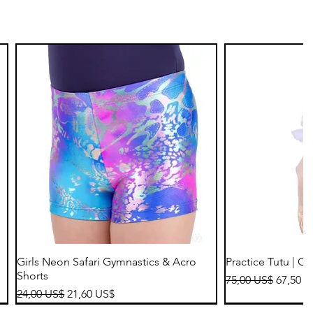
Vista rápida
Vis
Girls Neon Safari Gymnastics & Acro
Practice Tutu | C
Shorts
Precio
Precio 
75,00 US$
67,50 U
Precio
Precio de oferta
24,00 US$
21,60 US$