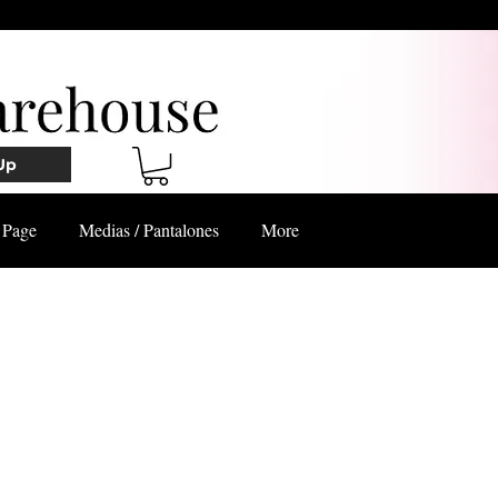
Up
Page
Medias / Pantalones
More