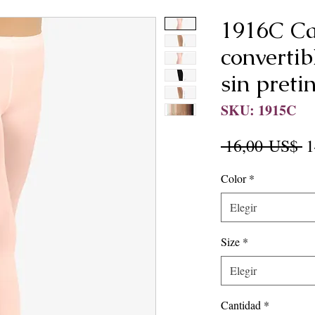
1916C Ca
convertib
sin preti
SKU: 1915C
P
 16,00 US$ 
1
Color
*
Elegir
Size
*
Elegir
Cantidad
*