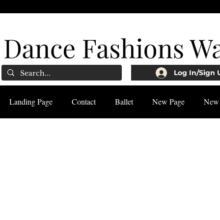
Log In/Sign 
Landing Page
Contact
Ballet
New Page
New 