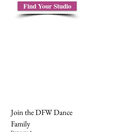
Find Your Studio
Sobre nosotros
Contáctenos
Tablas de tallas
Preguntas frecuentes
Información de envío
Política de reembolso y devolución
Encuentra tu iglesia
Encuentra tu estudio
Medios del cliente
Formulario de pedido
Política de privacidad
Términos y condiciones
Join the DFW Dance 
Family