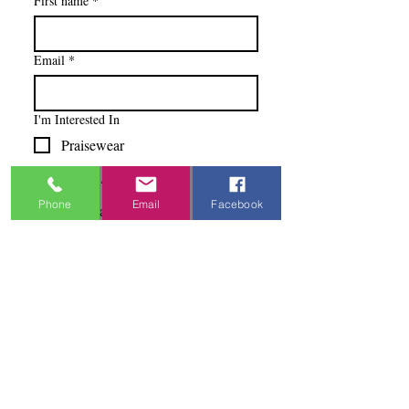
First name
*
Email
*
I'm Interested In
Praisewear
Pointe / Ballet
Phone
Email
Facebook
Tap / Jazz
Ballroom
Studio Accounts / Fittings
Other
Subscribe & Save
I want to subscribe to your 
mailing list.