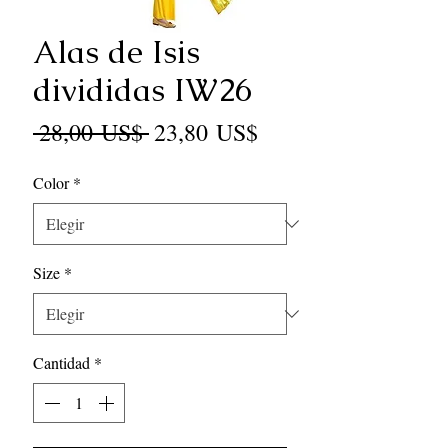
Alas de Isis
divididas IW26
Precio
Precio
 28,00 US$ 
23,80 US$
de
Color
*
oferta
Size
*
Cantidad
*