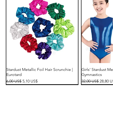
Vista rápida
Vi
Stardust Metallic Foil Hair Scrunchie |
Girls' Stardust Me
Eurotard
Gymnastics
Precio
Precio de oferta
Precio
Precio 
6,00 US$
5,10 US$
32,00 US$
28,80 
Coming Soon