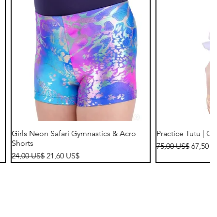
Vista rápida
Vis
Girls Neon Safari Gymnastics & Acro
Practice Tutu | C
Shorts
Precio
Precio 
75,00 US$
67,50 U
Precio
Precio de oferta
24,00 US$
21,60 US$