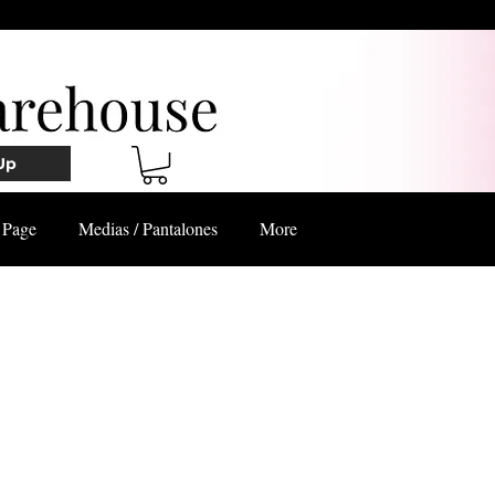
Up
Page
Medias / Pantalones
More