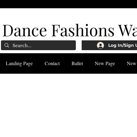
Log In/Sign 
Landing Page
Contact
Ballet
New Page
New 