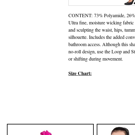
CONTENT: 73% Polyamide, 26%
Ultra fine, moisture wicking fabri
and sculpting the waist, hips, tumm
silhouette. Includes the added conv
bathroom access. Although this sha
no-roll design, use the Loop and St
or shifting during movement.
Size Chart: