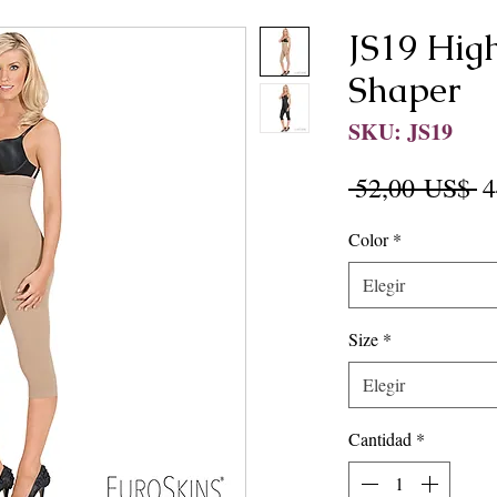
JS19 Hig
Shaper
SKU: JS19
P
 52,00 US$ 
4
Color
*
Elegir
Size
*
Elegir
Cantidad
*