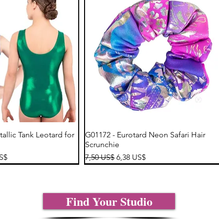
sta rápida
Vista rápida
tallic Tank Leotard for
G01172 - Eurotard Neon Safari Hair
Scrunchie
de oferta
Precio
Precio de oferta
US$
7,50 US$
6,38 US$
Find Your Studio