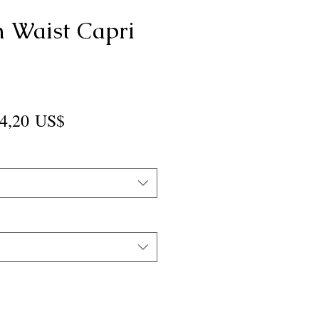
h Waist Capri
recio
Precio
4,20 US$
de
oferta