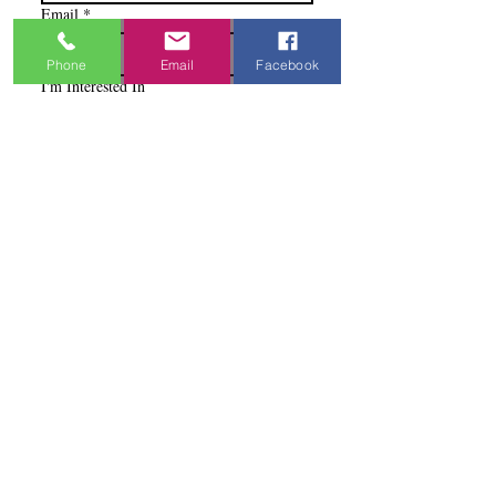
Email
*
Phone
Email
Facebook
I'm Interested In
Praisewear
Pointe / Ballet
Tap / Jazz
Ballroom
Studio Accounts / Fittings
Other
Subscribe & Save
I want to subscribe to your 
mailing list.