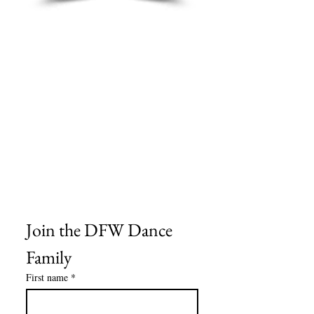
Sobre nosotros
Contáctenos
Tablas de tallas
Preguntas frecuentes
Información de envío
Política de reembolso y devolución
Encuentra tu iglesia
Encuentra tu estudio
Medios del cliente
Formulario de pedido
Política de privacidad
Términos y condiciones
Join the DFW Dance 
Family
First name
*