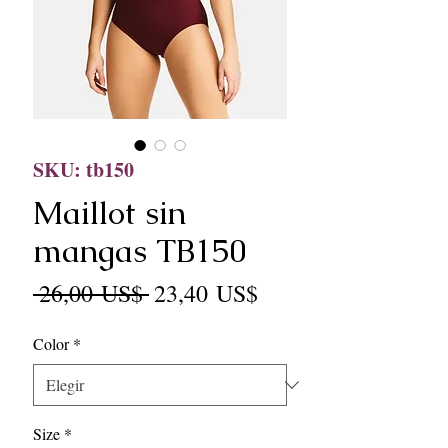
SKU: tb150
Maillot sin
mangas TB150
Precio
Precio
 26,00 US$ 
23,40 US$
de
Color
*
oferta
Size
*