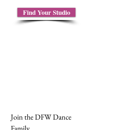
Find Your Studio
Sobre nosotros
Contáctenos
Tablas de tallas
Preguntas frecuentes
Información de envío
Política de reembolso y devolución
Encuentra tu iglesia
Encuentra tu estudio
Medios del cliente
Formulario de pedido
Política de privacidad
Términos y condiciones
Join the DFW Dance 
Family