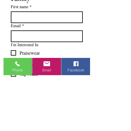
First name
*
Email
*
I'm Interested In
Praisewear
Pointe / Ballet
Phone
Email
Facebook
Tap / Jazz
Ballroom
Studio Accounts / Fittings
Other
Subscribe & Save
I want to subscribe to your 
mailing list.