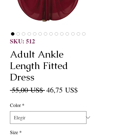
SKU: 512
Adult Ankle
Length Fitted
Dress
Precio
Precio
 55,00 US$ 
46,75 US$
de
Color
*
oferta
Size
*