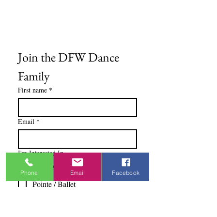
Formulario de pedido
Política de privacidad
Términos y condiciones
Join the DFW Dance 
Family
First name
*
Email
*
I'm Interested In
Praisewear
Phone
Email
Facebook
Pointe / Ballet
Tap / Jazz