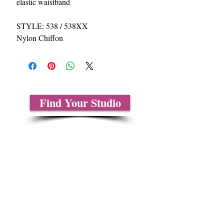
elastic waistband
STYLE: 538 / 538XX
Nylon Chiffon
Find Your Studio
Sobre nosotros
Contáctenos
Tablas de tallas
Preguntas frecuentes
Información de envío
Política de reembolso y devolución
Encuentra tu iglesia
Encuentra tu estudio
Medios del cliente