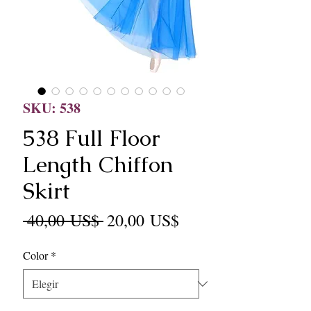
SKU: 538
538 Full Floor
Length Chiffon
Skirt
Precio
Precio
 40,00 US$ 
20,00 US$
de
Color
*
oferta