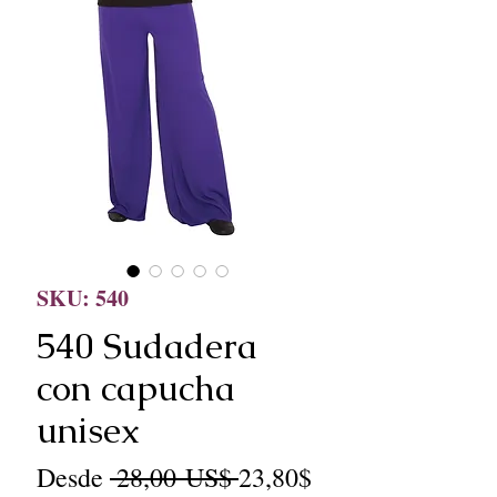
SKU: 540
540 Sudadera
con capucha
unisex
Precio
Precio
Desde
 28,00 US$ 
23,80$