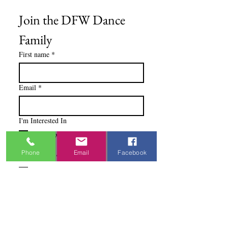
Join the DFW Dance 
Family
First name
*
Email
*
I'm Interested In
Praisewear
Pointe / Ballet
Phone
Email
Facebook
Tap / Jazz
Ballroom
Studio Accounts / Fittings
Other