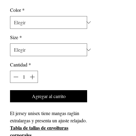
de
Color
*
oferta
Size
*
Cantidad
*
Agregar al carrito
El jersey unisex tiene mangas raglán
extralargas y presenta un ajuste relajado.
Tabla de tallas de envolturas
corporales