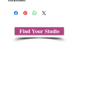
Find Your Studio
Sobre nosotros
Contáctenos
Tablas de tallas
Preguntas frecuentes
Información de envío
Política de reembolso y devolución
Encuentra tu iglesia
Encuentra tu estudio
Medios del cliente
Formulario de pedido
Política de privacidad
Términos y condiciones