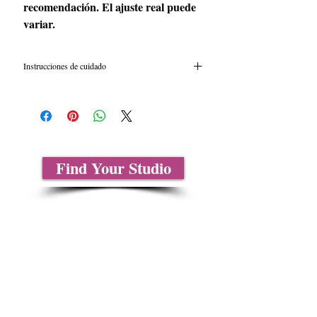
recomendación. El ajuste real puede
variar.
Instrucciones de cuidado
Esta es una prenda pintada a mano y no hay
dos exactamente iguales. Cuide esto como lo
haría con cualquier artículo delicado: Lave a
mano en agua fría y déjelo secar plano.
Recomendamos lavar antes de usar por
Find Your Studio
primera vez.
Sobre nosotros
Contáctenos
Tablas de tallas
Preguntas frecuentes
Información de envío
Política de reembolso y devolución
Encuentra tu iglesia
Encuentra tu estudio