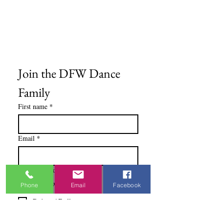
Medios del cliente
Formulario de pedido
Política de privacidad
Términos y condiciones
Join the DFW Dance 
Family
First name
*
Email
*
I'm Interested In
Praisewear
Phone
Email
Facebook
Pointe / Ballet
Tap / Jazz