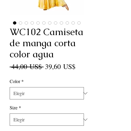
WC102 Camiseta
de manga corta
color agua
Precio
Precio
 44,00 US$ 
39,60 US$
de
Color
*
oferta
Size
*