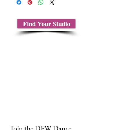
Find Your Studio
Sobre nosotros
Contáctenos
Tablas de tallas
Preguntas frecuentes
Información de envío
Política de reembolso y devolución
Encuentra tu iglesia
Encuentra tu estudio
Medios del cliente
Formulario de pedido
Política de privacidad
Términos y condiciones
Join the DFW Dance 