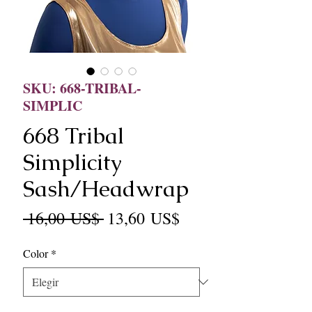
SKU: 668-TRIBAL-
SIMPLIC
668 Tribal
Simplicity
Sash/Headwrap
Precio
Precio
 16,00 US$ 
13,60 US$
de
Color
*
oferta