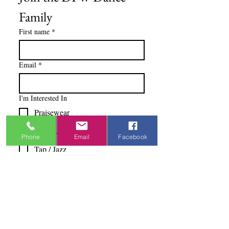
Family
First name
*
Email
*
I'm Interested In
Praisewear
Pointe / Ballet
Phone
Email
Facebook
Tap / Jazz
Ballroom
Studio Accounts / Fittings
Other
Subscribe & Save