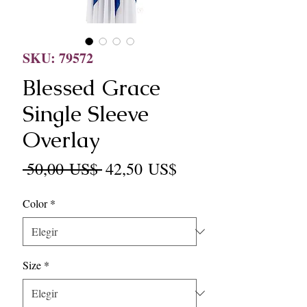
SKU: 79572
Blessed Grace
Single Sleeve
Overlay
Precio
Precio
 50,00 US$ 
42,50 US$
de
Color
*
oferta
Size
*