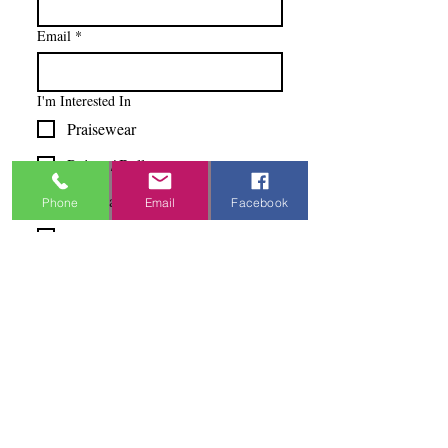
Email
*
I'm Interested In
Praisewear
Pointe / Ballet
Tap / Jazz
Phone
Email
Facebook
Ballroom
Studio Accounts / Fittings
Other
Subscribe & Save
I want to subscribe to your 
mailing list.