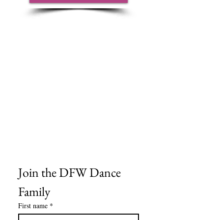
Sobre nosotros
Contáctenos
Tablas de tallas
Preguntas frecuentes
Información de envío
Política de reembolso y devolución
Encuentra tu iglesia
Encuentra tu estudio
Medios del cliente
Formulario de pedido
Política de privacidad
Términos y condiciones
Join the DFW Dance 
Family
First name
*