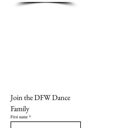
Sobre nosotros
Contáctenos
Tablas de tallas
Preguntas frecuentes
Información de envío
Política de reembolso y devolución
Encuentra tu iglesia
Encuentra tu estudio
Medios del cliente
Formulario de pedido
Política de privacidad
Términos y condiciones
Join the DFW Dance 
Family
First name
*