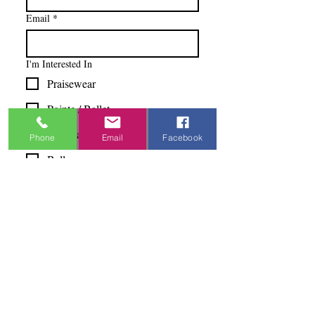
Email
*
I'm Interested In
Praisewear
Pointe / Ballet
Tap / Jazz
Phone
Email
Facebook
Ballroom
Studio Accounts / Fittings
Other
Subscribe & Save
I want to subscribe to your 
mailing list.