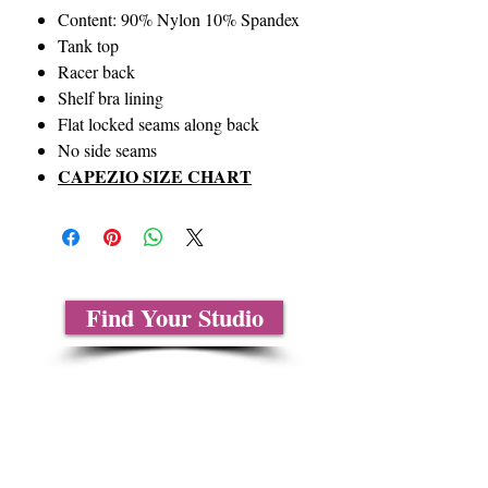
Content: 90% Nylon 10% Spandex
Tank top
Racer back
Shelf bra lining
Flat locked seams along back
No side seams
CAPEZIO SIZE CHART
Find Your Studio
Sobre nosotros
Contáctenos
Tablas de tallas
Preguntas frecuentes
Información de envío