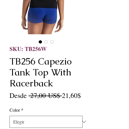
SKU: TB256W
TB256 Capezio
Tank Top With
Racerback
Precio
Precio
Desde
 27,00 US$ 
21,60$
de
Color
*
oferta