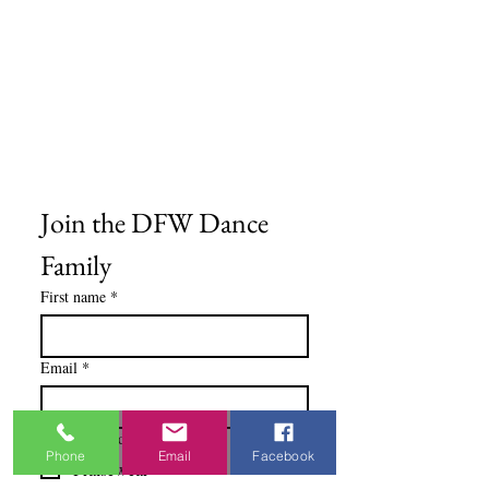
Política de reembolso y devolución
Encuentra tu iglesia
Encuentra tu estudio
Medios del cliente
Formulario de pedido
Política de privacidad
Términos y condiciones
Join the DFW Dance 
Family
First name
*
Email
*
I'm Interested In
Phone
Email
Facebook
Praisewear